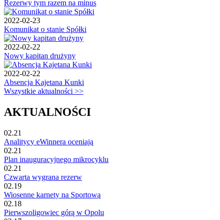
Rezerwy tym razem na minus
2022-02-23
Komunikat o stanie Spółki
2022-02-22
Nowy kapitan drużyny
2022-02-22
Absencja Kajetana Kunki
Wszystkie aktualności >>
AKTUALNOŚCI
02.21
Analitycy eWinnera oceniają
02.21
Plan inauguracyjnego mikrocyklu
02.21
Czwarta wygrana rezerw
02.19
Wiosenne karnety na Sportową
02.18
Pierwszoligowiec górą w Opolu