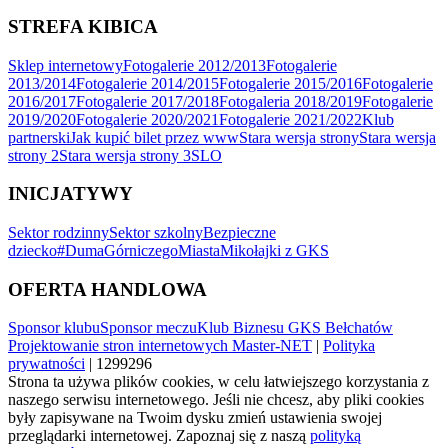
STREFA KIBICA
Sklep internetowy
Fotogalerie 2012/2013
Fotogalerie
2013/2014
Fotogalerie 2014/2015
Fotogalerie 2015/2016
Fotogalerie
2016/2017
Fotogalerie 2017/2018
Fotogaleria 2018/2019
Fotogalerie
2019/2020
Fotogalerie 2020/2021
Fotogalerie 2021/2022
Klub
partnerski
Jak kupić bilet przez www
Stara wersja strony
Stara wersja
strony 2
Stara wersja strony 3
SLO
INICJATYWY
Sektor rodzinny
Sektor szkolny
Bezpieczne
dziecko
#DumaGórniczegoMiasta
Mikołajki z GKS
OFERTA HANDLOWA
Sponsor klubu
Sponsor meczu
Klub Biznesu GKS Bełchatów
Projektowanie stron internetowych Master-NET
|
Polityka
prywatności
| 1299296
Strona ta używa plików cookies, w celu łatwiejszego korzystania z
naszego serwisu internetowego. Jeśli nie chcesz, aby pliki cookies
były zapisywane na Twoim dysku zmień ustawienia swojej
przeglądarki internetowej. Zapoznaj się z naszą
polityką