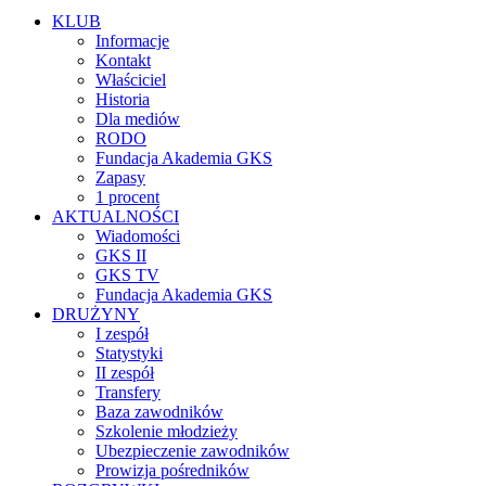
KLUB
Informacje
Kontakt
Właściciel
Historia
Dla mediów
RODO
Fundacja Akademia GKS
Zapasy
1 procent
AKTUALNOŚCI
Wiadomości
GKS II
GKS TV
Fundacja Akademia GKS
DRUŻYNY
I zespół
Statystyki
II zespół
Transfery
Baza zawodników
Szkolenie młodzieży
Ubezpieczenie zawodników
Prowizja pośredników