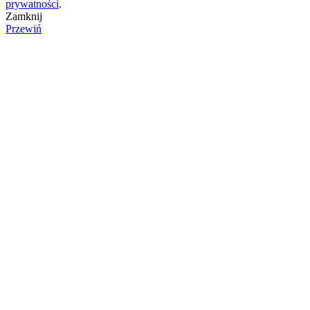
prywatności
.
Zamknij
Przewiń