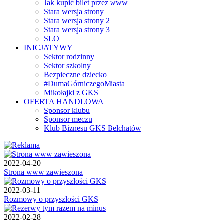
Jak kupić bilet przez www
Stara wersja strony
Stara wersja strony 2
Stara wersja strony 3
SLO
INICJATYWY
Sektor rodzinny
Sektor szkolny
Bezpieczne dziecko
#DumaGórniczegoMiasta
Mikołajki z GKS
OFERTA HANDLOWA
Sponsor klubu
Sponsor meczu
Klub Biznesu GKS Bełchatów
2022-04-20
Strona www zawieszona
2022-03-11
Rozmowy o przyszłości GKS
2022-02-28