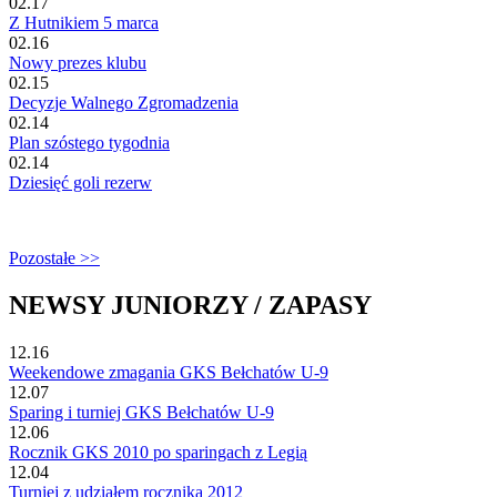
02.17
Z Hutnikiem 5 marca
02.16
Nowy prezes klubu
02.15
Decyzje Walnego Zgromadzenia
02.14
Plan szóstego tygodnia
02.14
Dziesięć goli rezerw
Pozostałe >>
NEWSY JUNIORZY / ZAPASY
12.16
Weekendowe zmagania GKS Bełchatów U-9
12.07
Sparing i turniej GKS Bełchatów U-9
12.06
Rocznik GKS 2010 po sparingach z Legią
12.04
Turniej z udziałem rocznika 2012