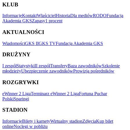
KLUB
Informacje
Kontakt
Właściciel
Historia
Dla mediów
RODO
Fundacja
Akademia GKS
Zapasy
1 procent
AKTUALNOŚCI
Wiadomości
GKS II
GKS TV
Fundacja Akademia GKS
DRUŻYNY
I zespół
Statystyki
II zespół
Transfery
Baza zawodników
Szkolenie
młodzieży
Ubezpieczenie zawodników
Prowizja pośredników
ROZGRYWKI
eWinner 2 Liga
Terminarz eWinner 2 Liga
Fortuna Puchar
Polski
Sparingi
STADION
Informacje
Bilety i karnety
Wirtualny stadion
Zdjęcia
Kup bilet
online
Noclegi w pobliżu