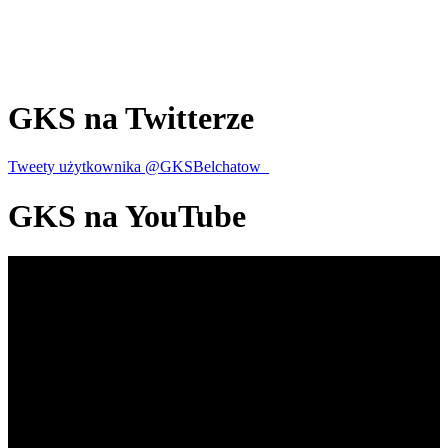
GKS
na Twitterze
Tweety użytkownika @GKSBelchatow_
GKS
na YouTube