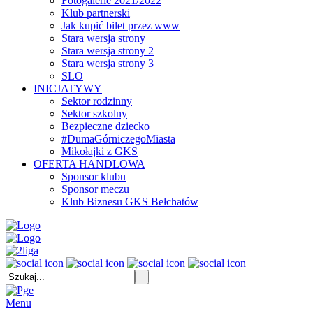
Fotogalerie 2021/2022
Klub partnerski
Jak kupić bilet przez www
Stara wersja strony
Stara wersja strony 2
Stara wersja strony 3
SLO
INICJATYWY
Sektor rodzinny
Sektor szkolny
Bezpieczne dziecko
#DumaGórniczegoMiasta
Mikołajki z GKS
OFERTA HANDLOWA
Sponsor klubu
Sponsor meczu
Klub Biznesu GKS Bełchatów
Menu