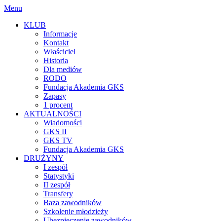
Menu
KLUB
Informacje
Kontakt
Właściciel
Historia
Dla mediów
RODO
Fundacja Akademia GKS
Zapasy
1 procent
AKTUALNOŚCI
Wiadomości
GKS II
GKS TV
Fundacja Akademia GKS
DRUŻYNY
I zespół
Statystyki
II zespół
Transfery
Baza zawodników
Szkolenie młodzieży
Ubezpieczenie zawodników