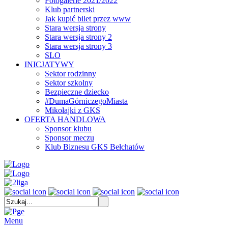
Fotogalerie 2021/2022
Klub partnerski
Jak kupić bilet przez www
Stara wersja strony
Stara wersja strony 2
Stara wersja strony 3
SLO
INICJATYWY
Sektor rodzinny
Sektor szkolny
Bezpieczne dziecko
#DumaGórniczegoMiasta
Mikołajki z GKS
OFERTA HANDLOWA
Sponsor klubu
Sponsor meczu
Klub Biznesu GKS Bełchatów
Menu