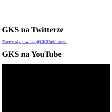
GKS
na Twitterze
Tweety użytkownika @GKSBelchatow_
GKS
na YouTube