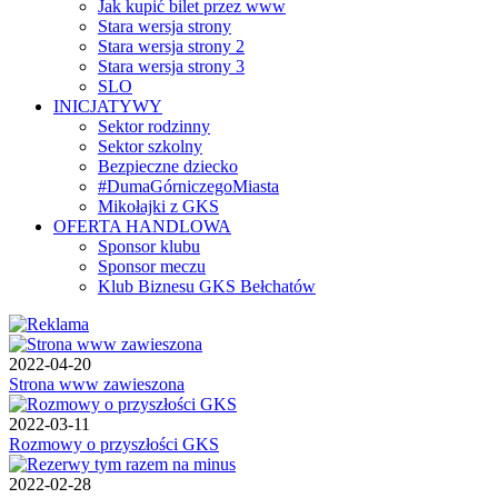
Jak kupić bilet przez www
Stara wersja strony
Stara wersja strony 2
Stara wersja strony 3
SLO
INICJATYWY
Sektor rodzinny
Sektor szkolny
Bezpieczne dziecko
#DumaGórniczegoMiasta
Mikołajki z GKS
OFERTA HANDLOWA
Sponsor klubu
Sponsor meczu
Klub Biznesu GKS Bełchatów
2022-04-20
Strona www zawieszona
2022-03-11
Rozmowy o przyszłości GKS
2022-02-28