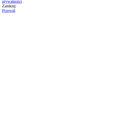
prywatności
.
Zamknij
Przewiń