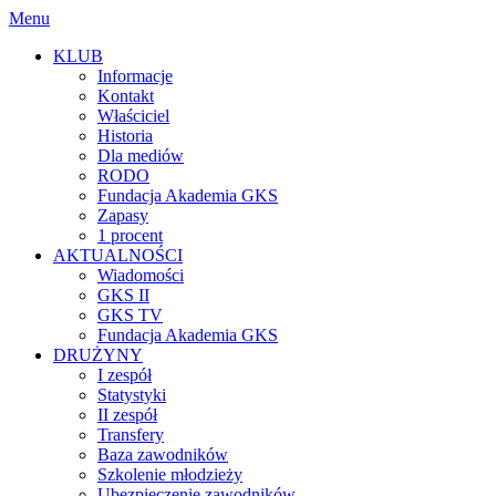
Menu
KLUB
Informacje
Kontakt
Właściciel
Historia
Dla mediów
RODO
Fundacja Akademia GKS
Zapasy
1 procent
AKTUALNOŚCI
Wiadomości
GKS II
GKS TV
Fundacja Akademia GKS
DRUŻYNY
I zespół
Statystyki
II zespół
Transfery
Baza zawodników
Szkolenie młodzieży
Ubezpieczenie zawodników