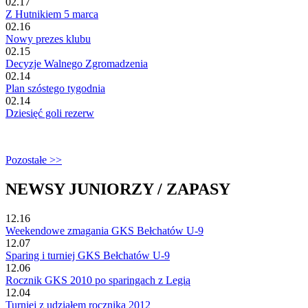
02.17
Z Hutnikiem 5 marca
02.16
Nowy prezes klubu
02.15
Decyzje Walnego Zgromadzenia
02.14
Plan szóstego tygodnia
02.14
Dziesięć goli rezerw
Pozostałe >>
NEWSY JUNIORZY / ZAPASY
12.16
Weekendowe zmagania GKS Bełchatów U-9
12.07
Sparing i turniej GKS Bełchatów U-9
12.06
Rocznik GKS 2010 po sparingach z Legią
12.04
Turniej z udziałem rocznika 2012