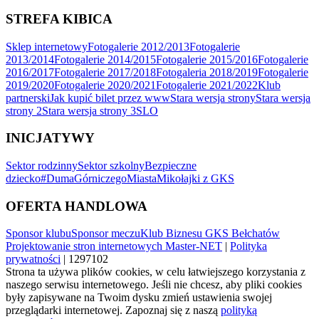
STREFA KIBICA
Sklep internetowy
Fotogalerie 2012/2013
Fotogalerie
2013/2014
Fotogalerie 2014/2015
Fotogalerie 2015/2016
Fotogalerie
2016/2017
Fotogalerie 2017/2018
Fotogaleria 2018/2019
Fotogalerie
2019/2020
Fotogalerie 2020/2021
Fotogalerie 2021/2022
Klub
partnerski
Jak kupić bilet przez www
Stara wersja strony
Stara wersja
strony 2
Stara wersja strony 3
SLO
INICJATYWY
Sektor rodzinny
Sektor szkolny
Bezpieczne
dziecko
#DumaGórniczegoMiasta
Mikołajki z GKS
OFERTA HANDLOWA
Sponsor klubu
Sponsor meczu
Klub Biznesu GKS Bełchatów
Projektowanie stron internetowych Master-NET
|
Polityka
prywatności
| 1297102
Strona ta używa plików cookies, w celu łatwiejszego korzystania z
naszego serwisu internetowego. Jeśli nie chcesz, aby pliki cookies
były zapisywane na Twoim dysku zmień ustawienia swojej
przeglądarki internetowej. Zapoznaj się z naszą
polityką