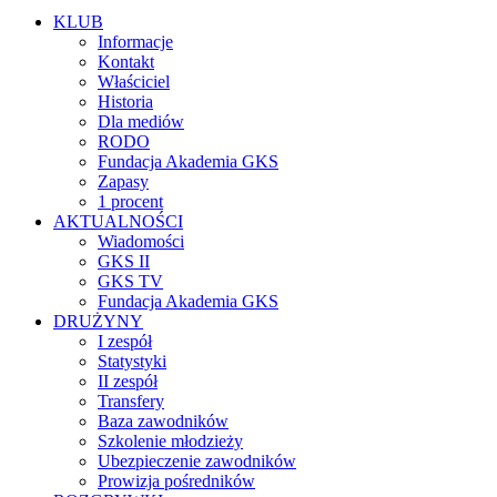
KLUB
Informacje
Kontakt
Właściciel
Historia
Dla mediów
RODO
Fundacja Akademia GKS
Zapasy
1 procent
AKTUALNOŚCI
Wiadomości
GKS II
GKS TV
Fundacja Akademia GKS
DRUŻYNY
I zespół
Statystyki
II zespół
Transfery
Baza zawodników
Szkolenie młodzieży
Ubezpieczenie zawodników
Prowizja pośredników