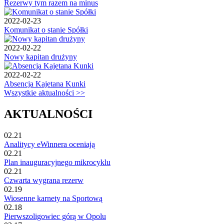
Rezerwy tym razem na minus
2022-02-23
Komunikat o stanie Spółki
2022-02-22
Nowy kapitan drużyny
2022-02-22
Absencja Kajetana Kunki
Wszystkie aktualności >>
AKTUALNOŚCI
02.21
Analitycy eWinnera oceniają
02.21
Plan inauguracyjnego mikrocyklu
02.21
Czwarta wygrana rezerw
02.19
Wiosenne karnety na Sportową
02.18
Pierwszoligowiec górą w Opolu