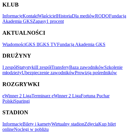
KLUB
Informacje
Kontakt
Właściciel
Historia
Dla mediów
RODO
Fundacja
Akademia GKS
Zapasy
1 procent
AKTUALNOŚCI
Wiadomości
GKS II
GKS TV
Fundacja Akademia GKS
DRUŻYNY
I zespół
Statystyki
II zespół
Transfery
Baza zawodników
Szkolenie
młodzieży
Ubezpieczenie zawodników
Prowizja pośredników
ROZGRYWKI
eWinner 2 Liga
Terminarz eWinner 2 Liga
Fortuna Puchar
Polski
Sparingi
STADION
Informacje
Bilety i karnety
Wirtualny stadion
Zdjęcia
Kup bilet
online
Noclegi w pobliżu