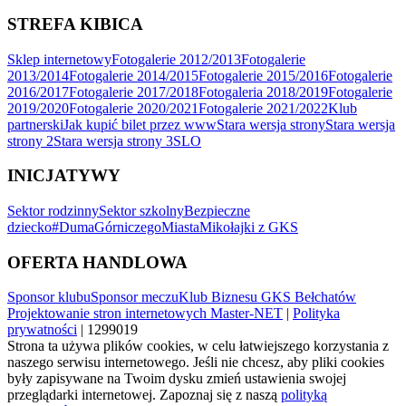
STREFA KIBICA
Sklep internetowy
Fotogalerie 2012/2013
Fotogalerie
2013/2014
Fotogalerie 2014/2015
Fotogalerie 2015/2016
Fotogalerie
2016/2017
Fotogalerie 2017/2018
Fotogaleria 2018/2019
Fotogalerie
2019/2020
Fotogalerie 2020/2021
Fotogalerie 2021/2022
Klub
partnerski
Jak kupić bilet przez www
Stara wersja strony
Stara wersja
strony 2
Stara wersja strony 3
SLO
INICJATYWY
Sektor rodzinny
Sektor szkolny
Bezpieczne
dziecko
#DumaGórniczegoMiasta
Mikołajki z GKS
OFERTA HANDLOWA
Sponsor klubu
Sponsor meczu
Klub Biznesu GKS Bełchatów
Projektowanie stron internetowych Master-NET
|
Polityka
prywatności
| 1299019
Strona ta używa plików cookies, w celu łatwiejszego korzystania z
naszego serwisu internetowego. Jeśli nie chcesz, aby pliki cookies
były zapisywane na Twoim dysku zmień ustawienia swojej
przeglądarki internetowej. Zapoznaj się z naszą
polityką