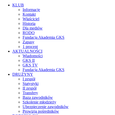
KLUB
Informacje
Kontakt
Właściciel
Historia
Dla mediów
RODO
Fundacja Akademia GKS
Zapasy
1 procent
AKTUALNOŚCI
Wiadomości
GKS II
GKS TV
Fundacja Akademia GKS
DRUŻYNY
I zespół
Statystyki
II zespół
Transfery
Baza zawodników
Szkolenie młodzieży
Ubezpieczenie zawodników
Prowizja pośredników