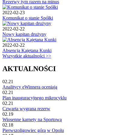
Rezerwy tym razem na minus
2022-02-23
Komunikat o stanie Spółki
2022-02-22
Nowy kapitan drużyny
2022-02-22
Absencja Kajetana Kunki
Wszystkie aktualności >>
AKTUALNOŚCI
02.21
Analitycy eWinnera oceniają
02.21
Plan inauguracyjnego mikrocyklu
02.21
Czwarta wygrana rezerw
02.19
Wiosenne karnety na Sportową
02.18
Pierwszoligowiec górą w Opolu