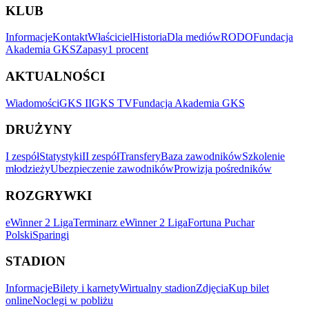
KLUB
Informacje
Kontakt
Właściciel
Historia
Dla mediów
RODO
Fundacja
Akademia GKS
Zapasy
1 procent
AKTUALNOŚCI
Wiadomości
GKS II
GKS TV
Fundacja Akademia GKS
DRUŻYNY
I zespół
Statystyki
II zespół
Transfery
Baza zawodników
Szkolenie
młodzieży
Ubezpieczenie zawodników
Prowizja pośredników
ROZGRYWKI
eWinner 2 Liga
Terminarz eWinner 2 Liga
Fortuna Puchar
Polski
Sparingi
STADION
Informacje
Bilety i karnety
Wirtualny stadion
Zdjęcia
Kup bilet
online
Noclegi w pobliżu