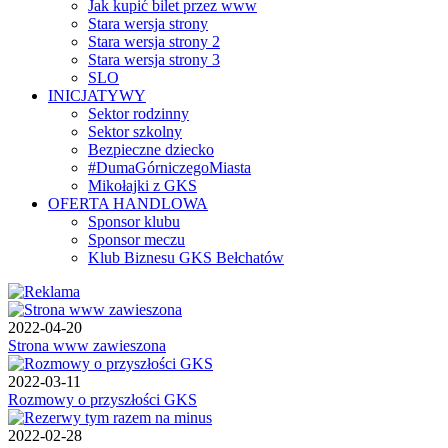
Jak kupić bilet przez www
Stara wersja strony
Stara wersja strony 2
Stara wersja strony 3
SLO
INICJATYWY
Sektor rodzinny
Sektor szkolny
Bezpieczne dziecko
#DumaGórniczegoMiasta
Mikołajki z GKS
OFERTA HANDLOWA
Sponsor klubu
Sponsor meczu
Klub Biznesu GKS Bełchatów
2022-04-20
Strona www zawieszona
2022-03-11
Rozmowy o przyszłości GKS
2022-02-28