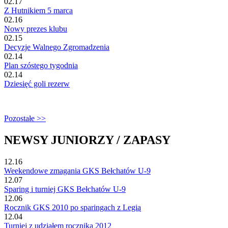
02.17
Z Hutnikiem 5 marca
02.16
Nowy prezes klubu
02.15
Decyzje Walnego Zgromadzenia
02.14
Plan szóstego tygodnia
02.14
Dziesięć goli rezerw
Pozostałe >>
NEWSY JUNIORZY / ZAPASY
12.16
Weekendowe zmagania GKS Bełchatów U-9
12.07
Sparing i turniej GKS Bełchatów U-9
12.06
Rocznik GKS 2010 po sparingach z Legią
12.04
Turniej z udziałem rocznika 2012