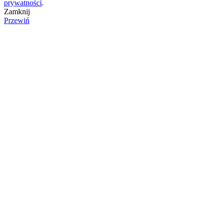
prywatności
.
Zamknij
Przewiń