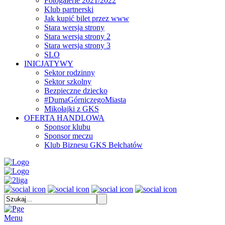
Fotogalerie 2021/2022
Klub partnerski
Jak kupić bilet przez www
Stara wersja strony
Stara wersja strony 2
Stara wersja strony 3
SLO
INICJATYWY
Sektor rodzinny
Sektor szkolny
Bezpieczne dziecko
#DumaGórniczegoMiasta
Mikołajki z GKS
OFERTA HANDLOWA
Sponsor klubu
Sponsor meczu
Klub Biznesu GKS Bełchatów
Menu