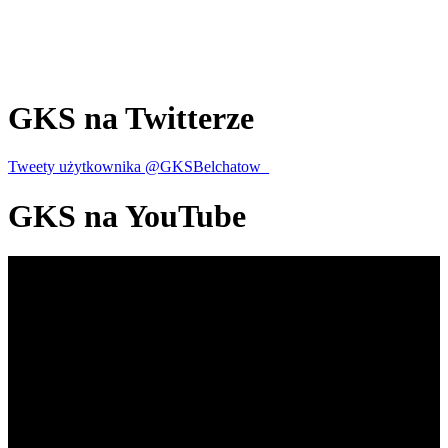
GKS
na Twitterze
Tweety użytkownika @GKSBelchatow_
GKS
na YouTube