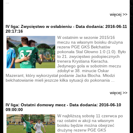
...
więcej >>
IV liga: Zwycięstwo w osłabieniu - Data dodania: 2016-06-11
20:17:16
W ostatnim w sezonie 2015/16
meczu na własnym boisku drużyna
rezerw PGE GKS Bełchatów
pokonała Stal Głowno 1:0 (1:0). Było
to 21. zwycięstwo podopiecznych
trenera Krystiana Kieracha.
Jedynego gola w sobotnim meczu
zdobył w 38. minucie Oskar
Mazerant, który wykorzystał podanie Jacka Blocha. Młodzi
bełchatowianie mieli jeszcze kilka sytuacji do pokonania ...
więcej >>
IV liga: Ostatni domowy mecz - Data dodania: 2016-06-10
09:00:00
W najbliższą sobotę 11 czerwca po
raz ostatni w akcji na własnym
boisku będzie można obejrzeć
drużynę rezerw PGE GKS