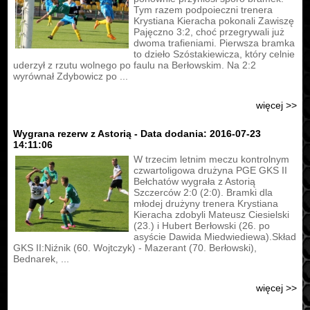
Tym razem podpoieczni trenera
Krystiana Kieracha pokonali Zawiszę
Pajęczno 3:2, choć przegrywali już
dwoma trafieniami. Pierwsza bramka
to dzieło Szóstakiewicza, który celnie
uderzył z rzutu wolnego po faulu na Berłowskim. Na 2:2
wyrównał Zdybowicz po ...
więcej >>
Wygrana rezerw z Astorią - Data dodania: 2016-07-23
14:11:06
W trzecim letnim meczu kontrolnym
czwartoligowa drużyna PGE GKS II
Bełchatów wygrała z Astorią
Szczerców 2:0 (2:0). Bramki dla
młodej drużyny trenera Krystiana
Kieracha zdobyli Mateusz Ciesielski
(23.) i Hubert Berłowski (26. po
asyście Dawida Miedwiediewa).Skład
GKS II:Niźnik (60. Wojtczyk) - Mazerant (70. Berłowski),
Bednarek, ...
więcej >>