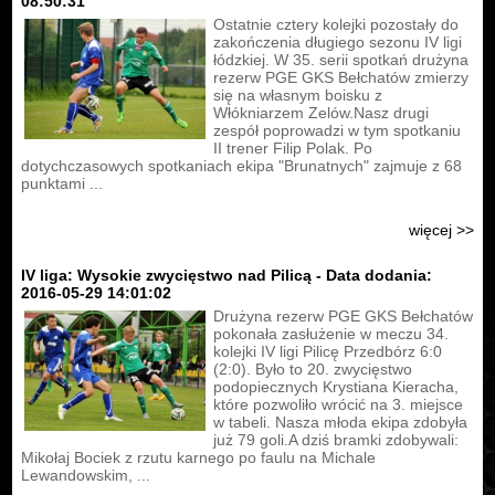
08:50:31
Ostatnie cztery kolejki pozostały do
zakończenia długiego sezonu IV ligi
łódzkiej. W 35. serii spotkań drużyna
rezerw PGE GKS Bełchatów zmierzy
się na własnym boisku z
Włókniarzem Zelów.Nasz drugi
zespół poprowadzi w tym spotkaniu
II trener Filip Polak. Po
dotychczasowych spotkaniach ekipa "Brunatnych" zajmuje z 68
punktami ...
więcej >>
IV liga: Wysokie zwycięstwo nad Pilicą - Data dodania:
2016-05-29 14:01:02
Drużyna rezerw PGE GKS Bełchatów
pokonała zasłużenie w meczu 34.
kolejki IV ligi Pilicę Przedbórz 6:0
(2:0). Było to 20. zwycięstwo
podopiecznych Krystiana Kieracha,
które pozwoliło wrócić na 3. miejsce
w tabeli. Nasza młoda ekipa zdobyła
już 79 goli.A dziś bramki zdobywali:
Mikołaj Bociek z rzutu karnego po faulu na Michale
Lewandowskim, ...