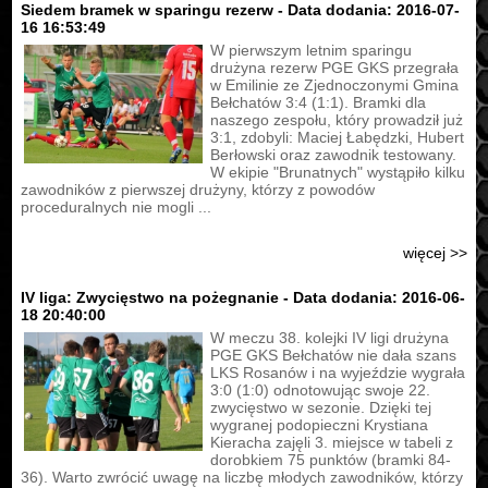
Siedem bramek w sparingu rezerw - Data dodania: 2016-07-
16 16:53:49
W pierwszym letnim sparingu
drużyna rezerw PGE GKS przegrała
w Emilinie ze Zjednoczonymi Gmina
Bełchatów 3:4 (1:1). Bramki dla
naszego zespołu, który prowadził już
3:1, zdobyli: Maciej Łabędzki, Hubert
Berłowski oraz zawodnik testowany.
W ekipie "Brunatnych" wystąpiło kilku
zawodników z pierwszej drużyny, którzy z powodów
proceduralnych nie mogli ...
więcej >>
IV liga: Zwycięstwo na pożegnanie - Data dodania: 2016-06-
18 20:40:00
W meczu 38. kolejki IV ligi drużyna
PGE GKS Bełchatów nie dała szans
LKS Rosanów i na wyjeździe wygrała
3:0 (1:0) odnotowując swoje 22.
zwycięstwo w sezonie. Dzięki tej
wygranej podopieczni Krystiana
Kieracha zajęli 3. miejsce w tabeli z
dorobkiem 75 punktów (bramki 84-
36). Warto zwrócić uwagę na liczbę młodych zawodników, którzy