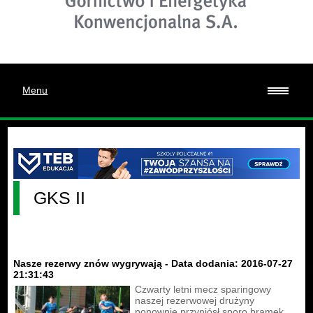
Menu
GKS II
Nasze rezerwy znów wygrywają - Data dodania: 2016-07-27
21:31:43
Czwarty letni mecz sparingowy
naszej rezerwowej drużyny
ponownie przyniósł sporo bramek.