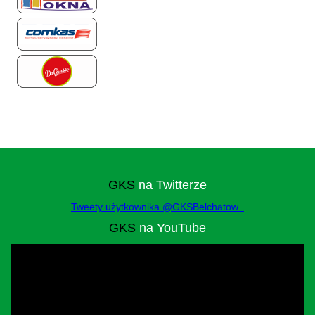
GKS
na Twitterze
Tweety użytkownika @GKSBelchatow_
GKS
na YouTube