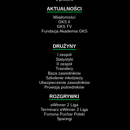
AKTUALNOŚCI
Wiadomości
GKS II
GKS TV
Fundacja Akademia GKS
DRUŻYNY
I zespół
Statystyki
II zespół
Transfery
Baza zawodników
Szkolenie młodzieży
Ubezpieczenie zawodników
Prowizja pośredników
ROZGRYWKI
eWinner 2 Liga
Terminarz eWinner 2 Liga
Fortuna Puchar Polski
Sparingi