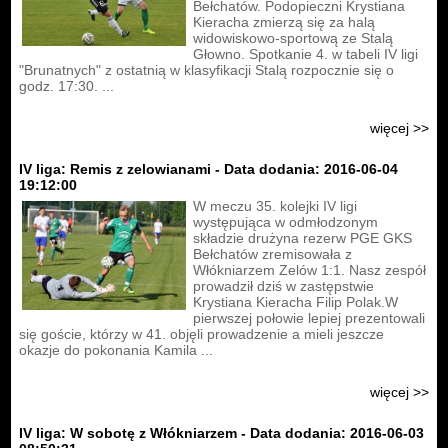
Bełchatów. Podopieczni Krystiana
Kieracha zmierzą się za halą
widowiskowo-sportową ze Stalą
Głowno. Spotkanie 4. w tabeli IV ligi
"Brunatnych" z ostatnią w klasyfikacji Stalą rozpocznie się o
godz. 17:30. ...
więcej >>
IV liga: Remis z zelowianami - Data dodania: 2016-06-04
19:12:00
W meczu 35. kolejki IV ligi
występująca w odmłodzonym
składzie drużyna rezerw PGE GKS
Bełchatów zremisowała z
Włókniarzem Zelów 1:1. Nasz zespół
prowadził dziś w zastępstwie
Krystiana Kieracha Filip Polak.W
pierwszej połowie lepiej prezentowali
się goście, którzy w 41. objęli prowadzenie a mieli jeszcze
okazje do pokonania Kamila ...
więcej >>
IV liga: W sobotę z Włókniarzem - Data dodania: 2016-06-03