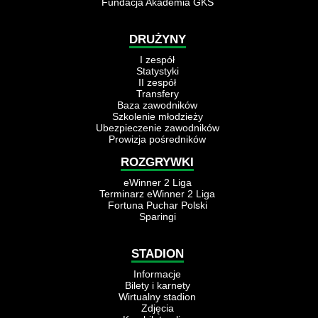
Fundacja Akademia GKS
DRUŻYNY
I zespół
Statystyki
II zespół
Transfery
Baza zawodników
Szkolenie młodzieży
Ubezpieczenie zawodników
Prowizja pośredników
ROZGRYWKI
eWinner 2 Liga
Terminarz eWinner 2 Liga
Fortuna Puchar Polski
Sparingi
STADION
Informacje
Bilety i karnety
Wirtualny stadion
Zdjęcia