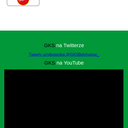
GKS
na Twitterze
Tweety użytkownika @GKSBelchatow_
GKS
na YouTube