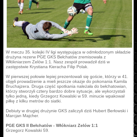
W meczu 35. kolejki IV ligi występująca w odmłodzonym składzie
drużyna rezerw PGE GKS Bełchatów zremisowała z
Włókniarzem Zelów 1:1. Nasz zespół prowadził dziś w
zastępstwie Krystiana Kieracha Filip Polak.
W pierwszej połowie lepiej prezentowali się goście, którzy w 41.
objęli prowadzenie a mieli jeszcze okazje do pokonania Kamila
Bruchajzera. Druga część spotkania należała do bełchatowian,
którzy stworzyli cztery bardzo dobre sytuacje, ale wykorzystali
tylko jedną, kiedy Grzegorz Kowalski w 59. minucie wpakował
piłkę z kilku metrów do siatki.
Debiuty w drugiej drużynie GKS zaliczyli dziś Hubert Berłowski i
Marcjan Majcher.
PGE GKS II Bełchatów - Włókniarz Zelów 1:1
Grzegorz Kowalski 59.