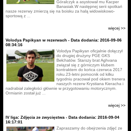
Góralczyk a asystował mu Kacper
Banasiak.W następnej serii spotkań
nasze rezerwy zmierzą się na boisku za halą widowiskowo-
sportową z ...
więcej >>
Volodya Papikyan w rezerwach - Data dodania: 2016-09-06
08:34:16
Volodya Papikyan oficjalnie dołączył
do drugiej drużyny PGE GKS
Bełchatów. Starszy brat Aghvana
związał się z górniczym klubem
kontraktem do końca czerwca 2017
roku.23-letni pomocnik od kilku
tygodniu pracował pod okiem trenera
naszych rezerw Krystiana Kieracha i
nadrabiał zaległości głównie w przygotowaniu motorycznym.
Ormianin został już ...
więcej >>
IV liga: Zdjęcia ze zwycięstwa - Data dodania: 2016-09-04
16:17:01
Zapraszamy do obejrzenia zdjęć ze