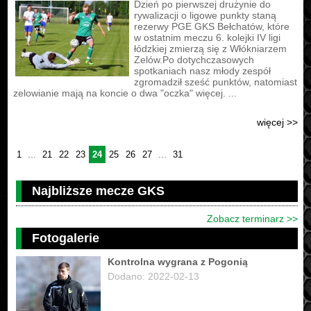
Dzień po pierwszej drużynie do
rywalizacji o ligowe punkty staną
rezerwy PGE GKS Bełchatów, które
w ostatnim meczu 6. kolejki IV ligi
łódzkiej zmierzą się z Włókniarzem
Zelów.Po dotychczasowych
spotkaniach nasz młody zespół
zgromadził sześć punktów, natomiast
zelowianie mają na koncie o dwa "oczka" więcej. ...
więcej >>
...
...
1
21
22
23
24
25
26
27
31
Najbliższe mecze GKS
Zobacz terminarz >>
Fotogalerie
Kontrolna wygrana z Pogonią
Dodano: 2022-02-13