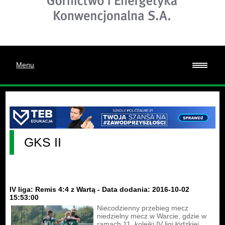
Menu
GKS II
IV liga: Remis 4:4 z Wartą - Data dodania: 2016-10-02
15:53:00
Niecodzienny przebieg mecz
niedzielny mecz w Warcie, gdzie w
ramach 11. kolejki IV ligi łódzkiej