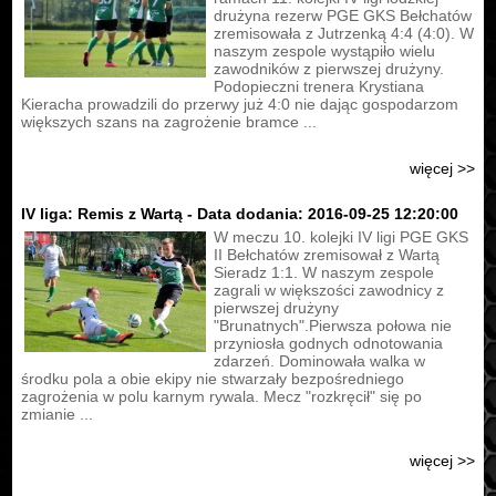
drużyna rezerw PGE GKS Bełchatów
zremisowała z Jutrzenką 4:4 (4:0). W
naszym zespole wystąpiło wielu
zawodników z pierwszej drużyny.
Podopieczni trenera Krystiana
Kieracha prowadzili do przerwy już 4:0 nie dając gospodarzom
większych szans na zagrożenie bramce ...
więcej >>
IV liga: Remis z Wartą - Data dodania: 2016-09-25 12:20:00
W meczu 10. kolejki IV ligi PGE GKS
II Bełchatów zremisował z Wartą
Sieradz 1:1. W naszym zespole
zagrali w większości zawodnicy z
pierwszej drużyny
"Brunatnych".Pierwsza połowa nie
przyniosła godnych odnotowania
zdarzeń. Dominowała walka w
środku pola a obie ekipy nie stwarzały bezpośredniego
zagrożenia w polu karnym rywala. Mecz "rozkręcił" się po
zmianie ...
więcej >>