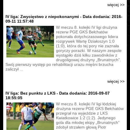
więcej >>
IV liga: Zwycięstwo z niepokonanymi - Data dodania: 2016-
09-11 11:57:48
W meczu 8. kolejki IV ligi drużyna
rezerw PGE GKS Bełchatów
pokonała dotychczasowego lidera
rozgrywek Wartę Działoszyn 1:0
(1:0), która do tej pory nie zaznała
goryczy porazki. W naszym zespole
wystąpiło dziś kilku zawodników z
drugoligowej drużyny „Brunatnych”.
Swój pierwszy występ po rehabilitacji urazu mięśni brzucha
zaliczył ...
więcej >>
IV liga: Bez punktu z LKS - Data dodania: 2016-09-07
18:55:05
W meczu 8. kolejki IV ligi łódzkiej
drużyna rezerw PGE GKS Bełchatów
przegrał na wyjeździe z LKS
Kwiatkowice 1:2 (1:2). Jedynego
gola dla młodej ekipy „Brunatnych”
zdobył strzałem głową Piotr