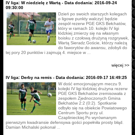
IV liga: W niedzielę z Wartą - Data dodania: 2016-09-24
09:30:00
Dzień po swoich starszych kolegach
o ligowe punkty walczyć będzie
zespół rezerw PGE GKS Bełchatów,
który w ramach 10. kolejki IV ligi
łódzkiej zmierzy się na własnym
boisku z czołową drużyną rozgrywek,
Wartą Sieradz.Goście, którzy należą
do faworytów do awansu, zdobyli do
tej pory 20 punktów i zajmują 4. miejsce w ...
więcej >>
IV liga: Derby na remis - Data dodania: 2016-09-17 16:49:25
W dość emocjonującym meczu 9.
kolejki IV ligi łódzkiej drużyna rezerw
PGE GKS Bełchatów zremisowała z
zespołem Zjednoczonych Gmina
Bełchatów 2:2 (0:2). Spotkanie
odbyło się na obiekcie Powiatowego
Centrum Sportu przy ul.
Czaplinieckiej.Po wyrównanym
pierwszym kwadransie defensywa gości popełniła prosty błąd.
Damian Michalski pokonał ...