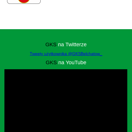
GKS
na Twitterze
Tweety użytkownika @GKSBelchatow_
GKS
na YouTube