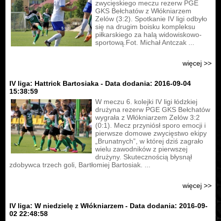
zwycięskiego meczu rezerw PGE
GKS Bełchatów z Włókniarzem
Zelów (3:2). Spotkanie IV ligi odbyło
się na drugim boisku kompleksu
piłkarskiego za halą widowiskowo-
sportową.Fot. Michał Antczak ...
więcej >>
IV liga: Hattrick Bartosiaka - Data dodania: 2016-09-04
15:38:59
W meczu 6. kolejki IV ligi łódzkiej
drużyna rezerw PGE GKS Bełchatów
wygrała z Włókniarzem Zelów 3:2
(0:1). Mecz przyniósł sporo emocji i
pierwsze domowe zwycięstwo ekipy
„Brunatnych”, w której dziś zagrało
wielu zawodników z pierwszej
drużyny. Skutecznością błysnął
zdobywca trzech goli, Bartłomiej Bartosiak. ...
więcej >>
IV liga: W niedzielę z Włókniarzem - Data dodania: 2016-09-
02 22:48:58