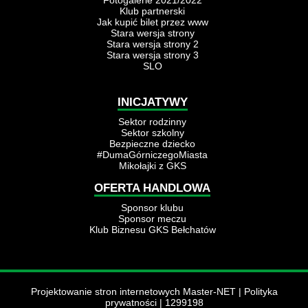
Fotogalerie 2021/2022
Klub partnerski
Jak kupić bilet przez www
Stara wersja strony
Stara wersja strony 2
Stara wersja strony 3
SLO
INICJATYWY
Sektor rodzinny
Sektor szkolny
Bezpieczne dziecko
#DumaGórniczegoMiasta
Mikołajki z GKS
OFERTA HANDLOWA
Sponsor klubu
Sponsor meczu
Klub Biznesu GKS Bełchatów
Projektowanie stron internetowych Master-NET
|
Polityka
prywatności
| 1299198