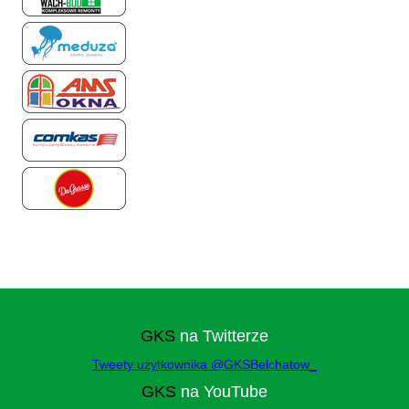
GKS
na Twitterze
Tweety użytkownika @GKSBelchatow_
GKS
na YouTube