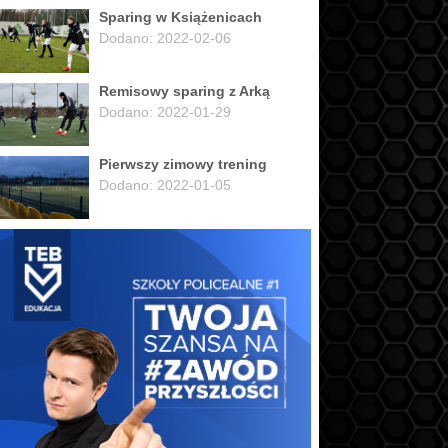
Sparing w Książenicach
Dodano: 2022-02-06
Remisowy sparing z Arką
Dodano: 2022-01-29
Pierwszy zimowy trening
Dodano: 2022-01-05