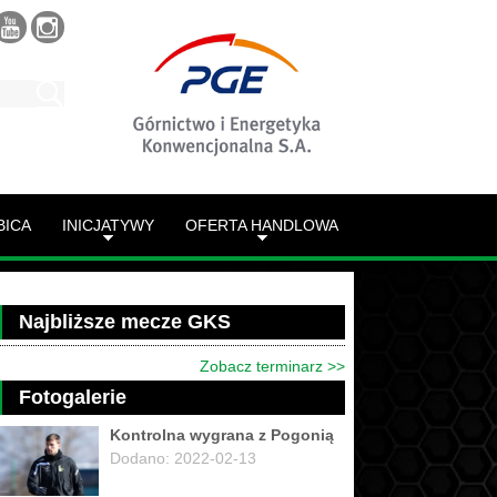
BICA
INICJATYWY
OFERTA HANDLOWA
Najbliższe mecze GKS
Zobacz terminarz >>
Fotogalerie
Kontrolna wygrana z Pogonią
Dodano: 2022-02-13