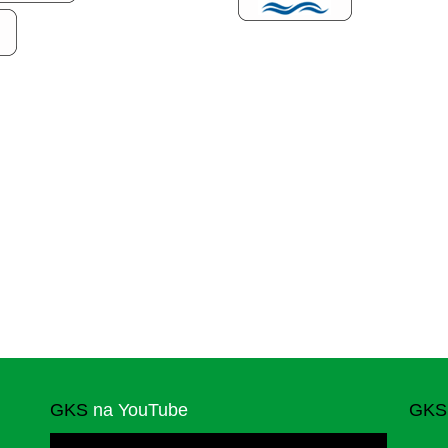
GKS
na YouTube
GKS