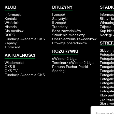
KLUB
DRUŻYNY
STADI
Informacje
I zespół
Informac
Kontakt
Statystyki
Bilety i 
Właściciel
II zespół
Wirtualn
Historia
Transfery
Zdjęcia
Dla mediów
Baza zawodników
Kup bilet
RODO
Szkolenie młodzieży
Noclegi 
Fundacja Akademia GKS
Ubezpieczenie zawodników
STREF
Zapasy
Prowizja pośredników
1 procent
Sklep in
ROZGRYWKI
Fotogale
AKTUALNOŚCI
eWinner 2 Liga
Fotogale
Wiadomości
Terminarz eWinner 2 Liga
Fotogale
GKS II
Fortuna Puchar Polski
Fotogale
GKS TV
Sparingi
Fotogale
Fundacja Akademia GKS
Fotogale
Fotogale
Fotogale
Fotogale
Fotogale
Klub par
Jak kupi
Stara we
Stara we
Stara we
Strona ta uż