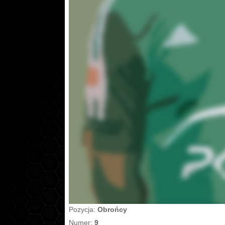
Pozycja:
Obrońcy
Numer:
9