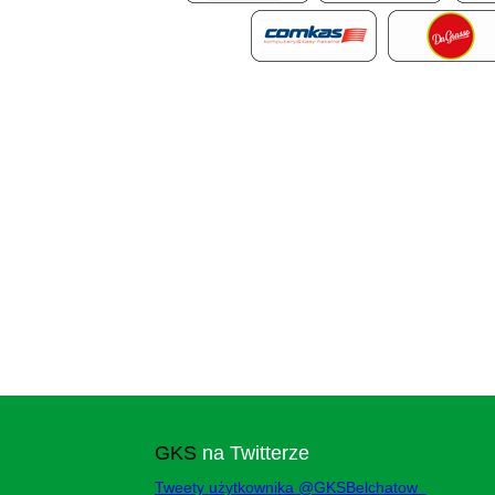
GKS
na Twitterze
Tweety użytkownika @GKSBelchatow_