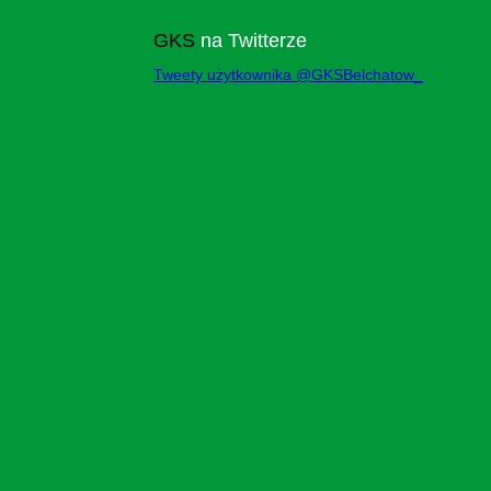
GKS
na Twitterze
Tweety użytkownika @GKSBelchatow_