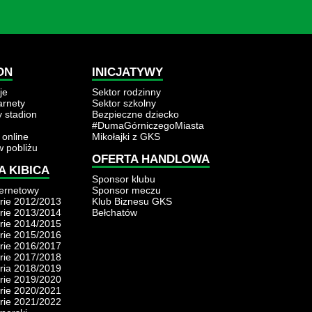
ON
INICJATYWY
je
Sektor rodzinny
karnety
Sektor szkolny
y stadion
Bezpieczne dziecko
#DumaGórniczegoMiasta
 online
Mikołajki z GKS
w pobliżu
OFERTA HANDLOWA
A KIBICA
Sponsor klubu
ternetowy
Sponsor meczu
rie 2012/2013
Klub Biznesu GKS
rie 2013/2014
Bełchatów
rie 2014/2015
rie 2015/2016
rie 2016/2017
rie 2017/2018
ria 2018/2019
rie 2019/2020
rie 2020/2021
rie 2021/2022