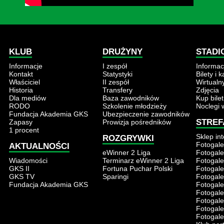
KLUB
DRUŻYNY
STADI
Informacje
I zespół
Informac
Kontakt
Statystyki
Bilety i 
Właściciel
II zespół
Wirtualn
Historia
Transfery
Zdjęcia
Dla mediów
Baza zawodników
Kup bilet
RODO
Szkolenie młodzieży
Noclegi 
Fundacja Akademia GKS
Ubezpieczenie zawodników
STREF
Zapasy
Prowizja pośredników
1 procent
Sklep in
ROZGRYWKI
Fotogale
AKTUALNOŚCI
eWinner 2 Liga
Fotogale
Wiadomości
Terminarz eWinner 2 Liga
Fotogale
GKS II
Fortuna Puchar Polski
Fotogale
GKS TV
Sparingi
Fotogale
Fundacja Akademia GKS
Fotogale
Fotogale
Fotogale
Fotogale
Fotogale