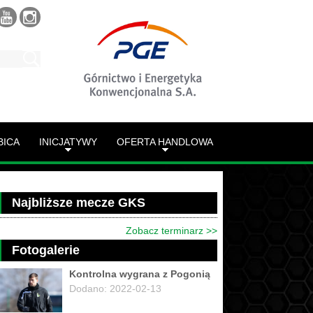
BICA
INICJATYWY
OFERTA HANDLOWA
Najbliższe mecze GKS
Zobacz terminarz >>
Fotogalerie
Kontrolna wygrana z Pogonią
Dodano: 2022-02-13