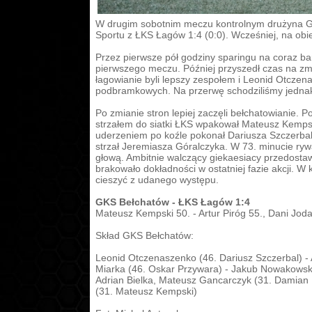
W drugim sobotnim meczu kontrolnym drużyna GK
Sportu z ŁKS Łagów 1:4 (0:0). Wcześniej, na obie
Przez pierwsze pół godziny sparingu na coraz ba
pierwszego meczu. Później przyszedł czas na zmi
łagowianie byli lepszy zespołem i Leonid Otcze
podbramkowych. Na przerwę schodziliśmy jedn
Po zmianie stron lepiej zaczęli bełchatowianie. P
strzałem do siatki ŁKS wpakował Mateusz Kempski
uderzeniem po koźle pokonał Dariusza Szczerbal
strzał Jeremiasza Góralczyka. W 73. minucie ryw
głową. Ambitnie walczący giekaesiacy przedostawa
brakowało dokładności w ostatniej fazie akcji. W
cieszyć z udanego występu.
GKS Bełchatów - ŁKS Łagów 1:4
Mateusz Kempski 50. - Artur Piróg 55., Dani Joda
Skład GKS Bełchatów:
Leonid Otczenaszenko (46. Dariusz Szczerbal) -
Miarka (46. Oskar Przywara) - Jakub Nowakowski
Adrian Bielka, Mateusz Gancarczyk (31. Damian M
(31. Mateusz Kempski)