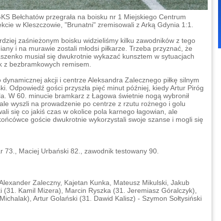
S Bełchatów przegrała na boisku nr 1 Miejskiego Centrum
kcie w Kleszczowie, "Brunatni" zremisowali z Arką Gdynia 1:1.
rdziej zaśnieżonym boisku widzieliśmy kilku zawodników z tego
any i na murawie zostali młodsi piłkarze. Trzeba przyznać, że
naszenko musiał się dwukrotnie wykazać kunsztem w sytuacjach
ak z bezbramkowych remisem.
o dynamicznej akcji i centrze Aleksandra Zalecznego piłkę silnym
. Odpowiedź gości przyszła pięć minut później, kiedy Artur Piróg
a. W 60. minucie bramkarz z Łagowa świetnie nogą wybronił
ale wyszli na prowadzenie po centrze z rzutu rożnego i golu
li się co jakiś czas w okolice pola karnego łagowian, ale
 końcówce goście dwukrotnie wykorzystali swoje szanse i mogli się
r 73., Maciej Urbański 82., zawodnik testowany 90.
 Alexander Zaleczny, Kajetan Kunka, Mateusz Mikulski, Jakub
 (31. Kamil Mizera), Marcin Ryszka (31. Jeremiasz Góralczyk),
ichalak), Artur Golański (31. Dawid Kalisz) - Szymon Sołtysiński