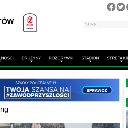
LNOŚCI
DRUŻYNY
ROZGRYWKI
STADION
STREFA KI
ing