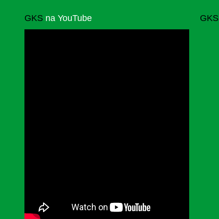
GKS
na YouTube
GKS