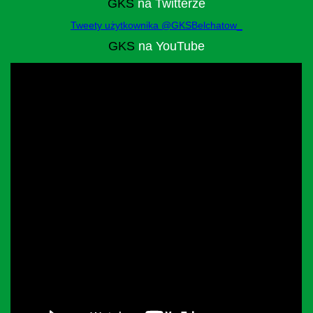
GKS
na Twitterze
Tweety użytkownika @GKSBelchatow_
GKS
na YouTube