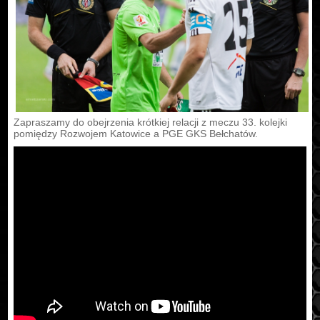
Zapraszamy do obejrzenia krótkiej relacji z meczu 33. kolejki
pomiędzy Rozwojem Katowice a PGE GKS Bełchatów.