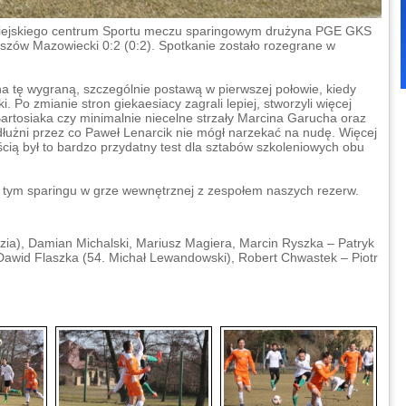
Miejskiego centrum Sportu meczu sparingowym drużyna PGE GKS
szów Mazowiecki 0:2 (0:2). Spotkanie zostało rozegrane w
ył na tę wygraną, szczególnie postawą w pierwszej połowie, kiedy
i. Po zmianie stron giekaesiacy zagrali lepiej, stworzyli więcej
 Bartosiaka czy minimalnie niecelne strzały Marcina Garucha oraz
 dłużni przez co Paweł Lenarcik nie mógł narzekać na nudę. Więcej
ścią był to bardzo przydatny test dla sztabów szkoleniowych obu
o tym sparingu w grze wewnętrznej z zespołem naszych rezerw.
zia), Damian Michalski, Mariusz Magiera, Marcin Ryszka – Patryk
 Dawid Flaszka (54. Michał Lewandowski), Robert Chwastek – Piotr