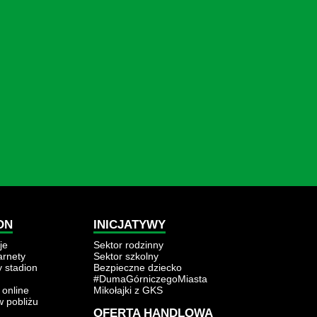
ON
INICJATYWY
je
Sektor rodzinny
karnety
Sektor szkolny
y stadion
Bezpieczne dziecko
#DumaGórniczegoMiasta
 online
Mikołajki z GKS
w pobliżu
OFERTA HANDLOWA