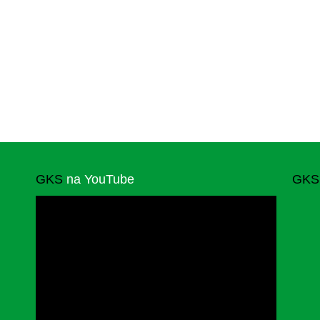
GKS
na YouTube
GKS