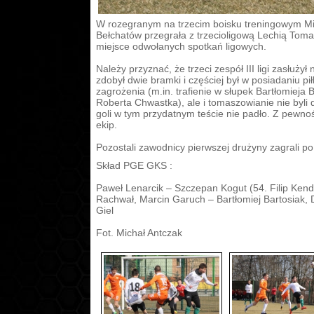
W rozegranym na trzecim boisku treningowym 
Bełchatów przegrała z trzecioligową Lechią Toma
miejsce odwołanych spotkań ligowych.
Należy przyznać, że trzeci zespół III ligi zasłuż
zdobył dwie bramki i częściej był w posiadaniu piłk
zagrożenia (m.in. trafienie w słupek Bartłomieja
Roberta Chwastka), ale i tomaszowianie nie byli
goli w tym przydatnym teście nie padło. Z pewno
ekip.
Pozostali zawodnicy pierwszej drużyny zagrali p
Skład PGE GKS :
Paweł Lenarcik – Szczepan Kogut (54. Filip Kend
Rachwał, Marcin Garuch – Bartłomiej Bartosiak,
Giel
Fot. Michał Antczak