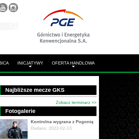
BICA
INICJATYWY
OFERTA HANDLOWA
Najbliższe mecze GKS
Zobacz terminarz >>
Fotogalerie
Kontrolna wygrana z Pogonią
Dodano: 2022-02-13