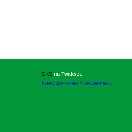
GKS
na Twitterze
Tweety użytkownika @GKSBelchatow_