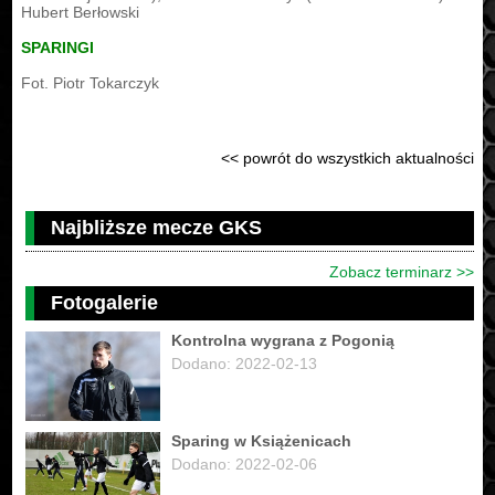
Hubert Berłowski
SPARINGI
Fot. Piotr Tokarczyk
<< powrót do wszystkich aktualności
Najbliższe mecze GKS
Zobacz terminarz >>
Fotogalerie
Kontrolna wygrana z Pogonią
Dodano: 2022-02-13
Sparing w Książenicach
Dodano: 2022-02-06