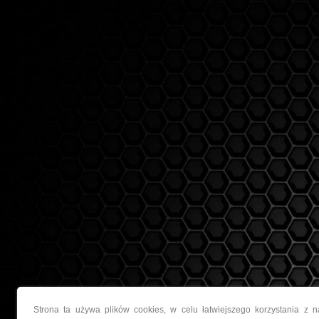
Strona ta używa plików cookies, w celu łatwiejszego korzystania z 