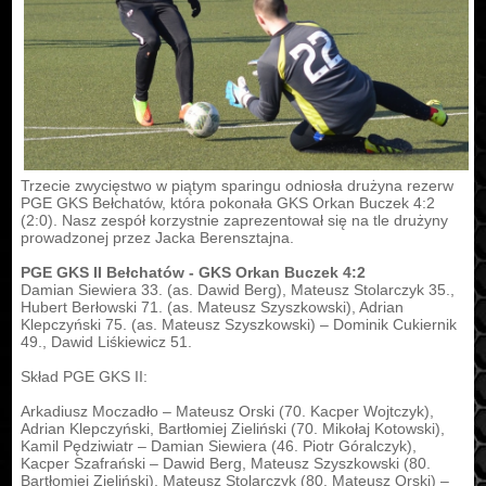
Trzecie zwycięstwo w piątym sparingu odniosła drużyna rezerw
PGE GKS Bełchatów, która pokonała GKS Orkan Buczek 4:2
(2:0). Nasz zespół korzystnie zaprezentował się na tle drużyny
prowadzonej przez Jacka Berensztajna.
PGE GKS II Bełchatów - GKS Orkan Buczek 4:2
Damian Siewiera 33. (as. Dawid Berg), Mateusz Stolarczyk 35.,
Hubert Berłowski 71. (as. Mateusz Szyszkowski), Adrian
Klepczyński 75. (as. Mateusz Szyszkowski) – Dominik Cukiernik
49., Dawid Liśkiewicz 51.
Skład PGE GKS II:
Arkadiusz Moczadło – Mateusz Orski (70. Kacper Wojtczyk),
Adrian Klepczyński, Bartłomiej Zieliński (70. Mikołaj Kotowski),
Kamil Pędziwiatr – Damian Siewiera (46. Piotr Góralczyk),
Kacper Szafrański – Dawid Berg, Mateusz Szyszkowski (80.
Bartłomiej Zieliński), Mateusz Stolarczyk (80. Mateusz Orski) –