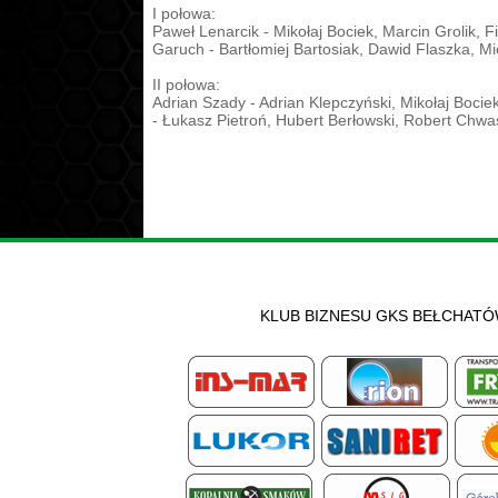
I połowa:
Paweł Lenarcik - Mikołaj Bociek, Marcin Grolik, Fi
Garuch - Bartłomiej Bartosiak, Dawid Flaszka, M
II połowa:
Adrian Szady - Adrian Klepczyński, Mikołaj Bocie
- Łukasz Pietroń, Hubert Berłowski, Robert Chwast
KLUB BIZNESU GKS BEŁCHAT