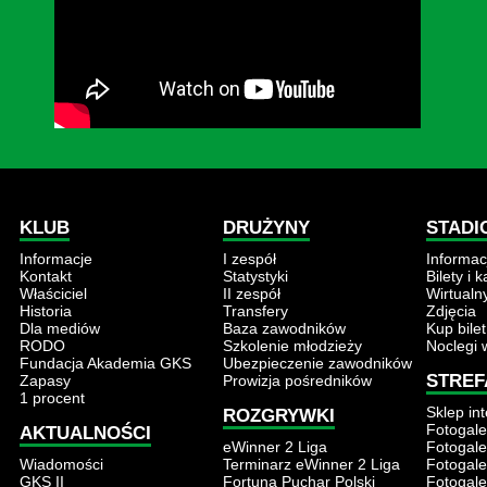
KLUB
DRUŻYNY
STADI
Informacje
I zespół
Informac
Kontakt
Statystyki
Bilety i 
Właściciel
II zespół
Wirtualn
Historia
Transfery
Zdjęcia
Dla mediów
Baza zawodników
Kup bilet
RODO
Szkolenie młodzieży
Noclegi 
Fundacja Akademia GKS
Ubezpieczenie zawodników
STREF
Zapasy
Prowizja pośredników
1 procent
Sklep in
ROZGRYWKI
Fotogale
AKTUALNOŚCI
eWinner 2 Liga
Fotogale
Wiadomości
Terminarz eWinner 2 Liga
Fotogale
GKS II
Fortuna Puchar Polski
Fotogale