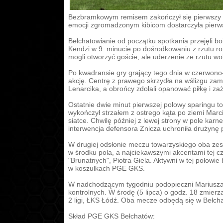
Bezbramkowym remisem zakończył się pierwszy 
emocji zgromadzonym kibicom dostarczyła pierw
Bełchatowianie od początku spotkania przejęli b
Kendzi w 9. minucie po dośrodkowaniu z rzutu r
mogli otworzyć goście, ale uderzenie ze rzutu wo
Po kwadransie gry grający tego dnia w czerwono-
akcję. Centrę z prawego skrzydła na wślizgu zamy
Lenarcika, a obrońcy zdołali opanować piłkę i z
Ostatnie dwie minut pierwszej połowy sparingu 
wykończył strzałem z ostrego kąta po ziemi Marci
siatce. Chwilę później z lewej strony w pole karne 
interwencja defensora Znicza uchroniła drużynę 
W drugiej odsłonie meczu towarzyskiego oba zespo
w środku pola, a najciekawszymi akcentami tej c
"Brunatnych", Piotra Giela. Aktywni w tej połowie
w koszulkach PGE GKS.
W nadchodzącym tygodniu podopieczni Mariusza 
kontrolnych. W środę (5 lipca) o godz. 18 zmierzą
2 ligi, ŁKS Łódź. Oba mecze odbędą się w Bełch
Skład PGE GKS Bełchatów: