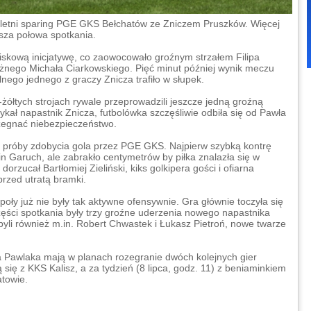
letni sparing PGE GKS Bełchatów ze Zniczem Pruszków. Więcej
sza połowa spotkania.
oiskową inicjatywę, co zaowocowało groźnym strzałem Filipa
ożnego Michała Ciarkowskiego. Pięć minut później wynik meczu
lnego jednego z graczy Znicza trafiło w słupek.
żółtych strojach rywale przeprowadzili jeszcze jedną groźną
kał napastnik Znicza, futbolówka szczęśliwie odbiła się od Pawła
ażegnać niebezpieczeństwo.
to próby zdobycia gola przez PGE GKS. Najpierw szybką kontrę
n Garuch, ale zabrakło centymetrów by piłka znalazła się w
dorzucał Bartłomiej Zieliński, kiks golkipera gości i ofiarna
przed utratą bramki.
ły już nie były tak aktywne ofensywnie. Gra głównie toczyła się
zęści spotkania były trzy groźne uderzenia nowego napastnika
 byli również m.in. Robert Chwastek i Łukasz Pietroń, nowe twarze
Pawlaka mają w planach rozegranie dwóch kolejnych gier
 się z KKS Kalisz, a za tydzień (8 lipca, godz. 11) z beniaminkiem
atowie.