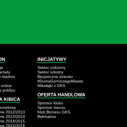
ON
INICJATYWY
je
Sektor rodzinny
karnety
Sektor szkolny
y stadion
Bezpieczne dziecko
#DumaGórniczegoMiasta
 online
Mikołajki z GKS
w pobliżu
OFERTA HANDLOWA
A KIBICA
Sponsor klubu
ternetowy
Sponsor meczu
rie 2012/2013
Klub Biznesu GKS
rie 2013/2014
Bełchatów
rie 2014/2015
rie 2015/2016