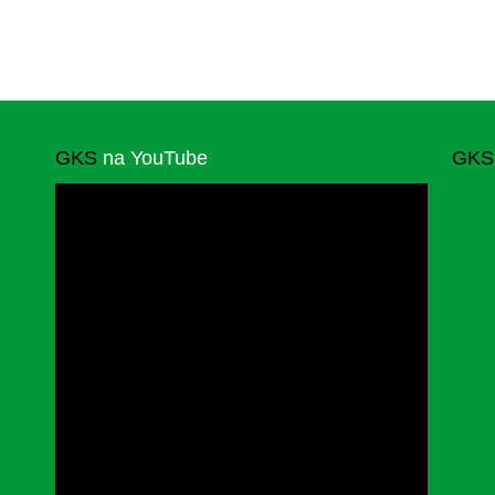
GKS
na YouTube
GKS