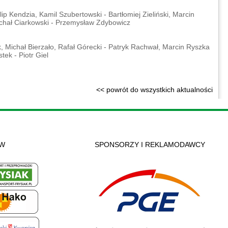
lip Kendzia, Kamil Szubertowski - Bartłomiej Zieliński, Marcin
ichał Ciarkowski - Przemysław Zdybowicz
k, Michał Bierzało, Rafał Górecki - Patryk Rachwał, Marcin Ryszka
ek - Piotr Giel
<< powrót do wszystkich aktualności
ÓW
SPONSORZY I REKLAMODAWCY