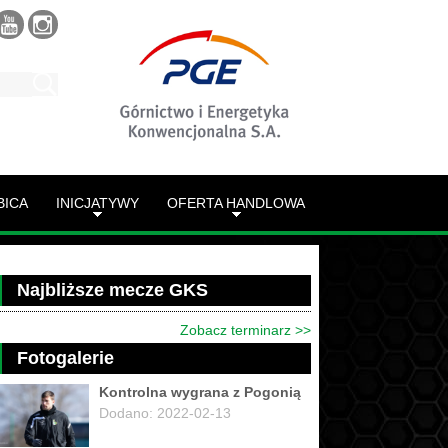
BICA
INICJATYWY
OFERTA HANDLOWA
Najbliższe mecze GKS
Zobacz terminarz >>
Fotogalerie
Kontrolna wygrana z Pogonią
Dodano: 2022-02-13