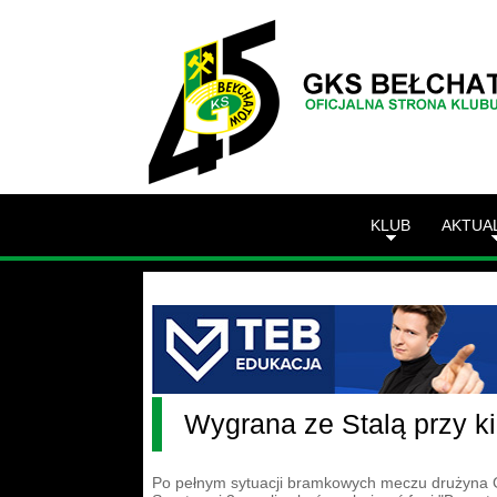
KLUB
AKTUA
Wygrana ze Stalą przy k
Po pełnym sytuacji bramkowych meczu drużyna GK