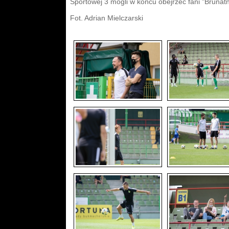
Sportowej 3 mogli w końcu obejrzeć fani "Brunatny
Fot. Adrian Mielczarski