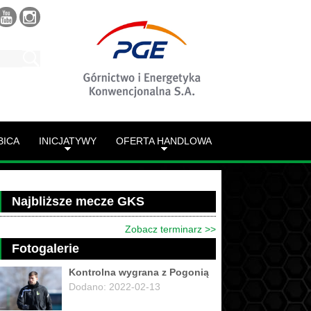
BICA
INICJATYWY
OFERTA HANDLOWA
Najbliższe mecze GKS
Zobacz terminarz >>
Fotogalerie
Kontrolna wygrana z Pogonią
Dodano: 2022-02-13