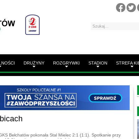
LNOŚCI
DRUŻYNY
ROZGRYWKI
STADION
STREFA KI
ibicach
S Bełchatów pokonała Stal Mielec 2:1 (1:1). Spotkanie przy