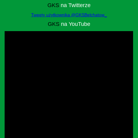
GKS
na Twitterze
Tweety użytkownika @GKSBelchatow_
GKS
na YouTube