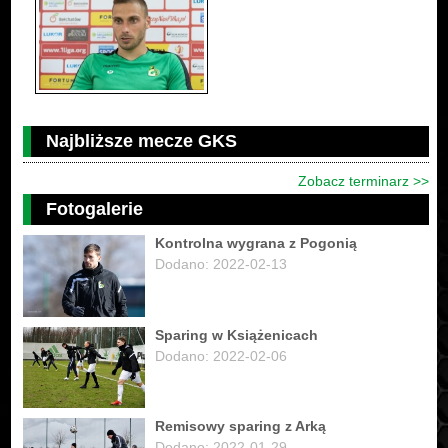
Najbliższe mecze GKS
Zobacz terminarz >>
Fotogalerie
Kontrolna wygrana z Pogonią
Dodano: 2022-02-13
Sparing w Książenicach
Dodano: 2022-02-06
Remisowy sparing z Arką
Dodano: 2022-01-29