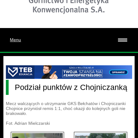
Menu
Podział punktów z Chojniczanką
Mecz walczących o utrzymanie GKS Bełchatów i Chojniczanki
Chojnice przyniósł remis 1:1, choć okazji do kolejnych goli nie
brakowało.
Fot. Adrian Mielczarski