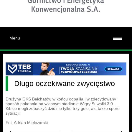
Menu
Długo oczekiwane zwycięstwo
Drużyna GKS Bełchatów w końcu odpaliła i w zdecydowany
sposób pokonała na własnym stadionie Wigry Suwałki 3:0.
Kibice mogli zobaczyć dziś nie tylko trzy gole, ale także sporo
sytuacji.
Fot. Adrian Mielczarski