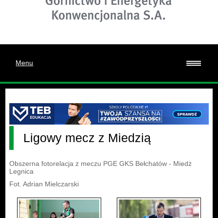
Menu
Ligowy mecz z Miedzią
Obszerna fotorelacja z meczu PGE GKS Bełchatów - Miedż
Legnica
Fot. Adrian Mielczarski