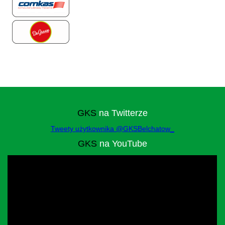
GKS
na Twitterze
Tweety użytkownika @GKSBelchatow_
GKS
na YouTube