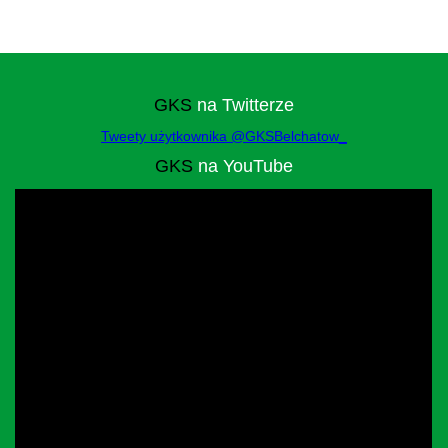
GKS
na Twitterze
Tweety użytkownika @GKSBelchatow_
GKS
na YouTube