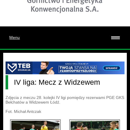
Menu
IV liga: Mecz z Widzewem
Zdjęcia z meczu 28. kolejki IV ligi pomiędzy rezerwami PGE GKS
Bełchatów a Widzewem Łódź.
Fot. Michał Antczak