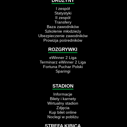
DRUŻYNY
I zespół
Statystyki
II zespół
Transfery
Baza zawodników
Szkolenie młodzieży
Ubezpieczenie zawodników
Prowizja pośredników
ROZGRYWKI
eWinner 2 Liga
Terminarz eWinner 2 Liga
Fortuna Puchar Polski
Sparingi
STADION
Informacje
Bilety i karnety
Wirtualny stadion
Zdjęcia
Kup bilet online
Noclegi w pobliżu
STREFA KIBICA