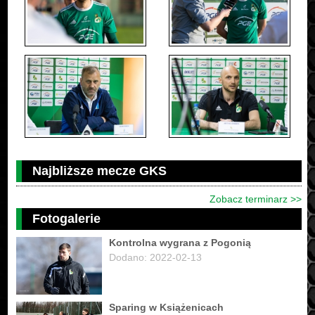
Najbliższe mecze GKS
Zobacz terminarz >>
Fotogalerie
Kontrolna wygrana z Pogonią
Dodano: 2022-02-13
Sparing w Książenicach