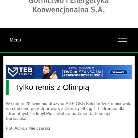
Menu
Tylko remis z Olimpią
W sobotę 28 kwietnia drużyna PGE GKS Bełchatów zremisowała
na stadionie przy Sportowej z Olimpią Elbląg 1:1. Bramkę dla
"Brunatnych" zdobył Piotr Giel po podaniu Bartłomieja
Bartosiaka.
Fot. Adrian Mielczarski